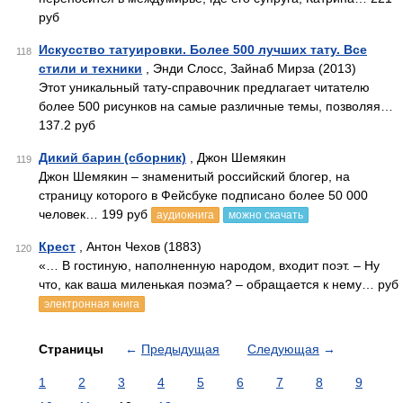
руб
Искусство татуировки. Более 500 лучших тату. Все
118
стили и техники
, Энди Слосс, Зайнаб Мирза (2013)
Этот уникальный тату-справочник предлагает читателю
более 500 рисунков на самые различные темы, позволяя…
137.2 руб
Дикий барин (сборник)
, Джон Шемякин
119
Джон Шемякин – знаменитый российский блогер, на
страницу которого в Фейсбуке подписано более 50 000
человек… 199 руб
аудиокнига
можно скачать
Крест
, Антон Чехов (1883)
120
«… В гостиную, наполненную народом, входит поэт. – Ну
что, как ваша миленькая поэма? – обращается к нему… руб
электронная книга
Страницы
←
Предыдущая
Следующая
→
1
2
3
4
5
6
7
8
9