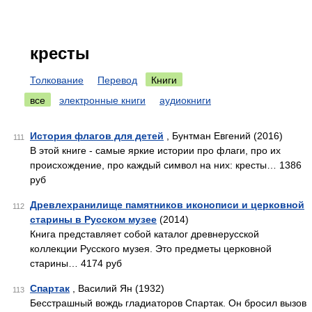
кресты
Толкование
Перевод
Книги
все
электронные книги
аудиокниги
История флагов для детей
, Бунтман Евгений (2016)
111
В этой книге - самые яркие истории про флаги, про их
происхождение, про каждый символ на них: кресты… 1386
руб
Древлехранилище памятников иконописи и церковной
112
старины в Русском музее
(2014)
Книга представляет собой каталог древнерусской
коллекции Русского музея. Это предметы церковной
старины… 4174 руб
Спартак
, Василий Ян (1932)
113
Бесстрашный вождь гладиаторов Спартак. Он бросил вызов