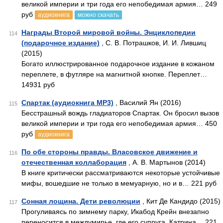
великой империи и три года его непобедимая армия… 249
руб
аудиокнига
можно скачать
Награды Второй мировой войны. Энциклопедии
114
(подарочное издание)
, С. В. Потрашков, И. И. Лившиц
(2015)
Богато иллюстрированное подарочное издание в кожаном
переплете, в футляре на магнитной кнопке. Переплет…
14931 руб
Спартак (аудиокнига MP3)
, Василий Ян (2016)
115
Бесстрашный вождь гладиаторов Спартак. Он бросил вызов
великой империи и три года его непобедимая армия… 450
руб
аудиокнига
По обе стороны правды. Власовское движение и
116
отечественная коллаборация
, А. В. Мартынов (2014)
В книге критически рассматриваются некоторые устойчивые
мифы, вошедшие не только в мемуарную, но и в… 221 руб
Сонная лощина. Дети революции
, Кит Де Кандидо (2015)
117
Прогуливаясь по зимнему парку, Икабод Крейн внезапно
переносится в междумирье, где его супруга, Катрина… 221